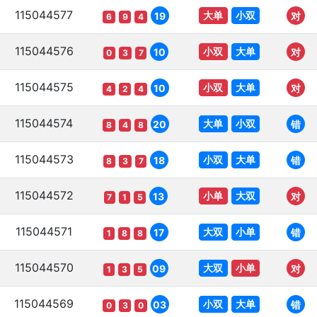
115044577
大单
小双
19
对
6
9
4
115044576
小双
大单
10
对
0
3
7
115044575
小双
大单
10
对
4
2
4
115044574
大单
小双
20
错
8
4
8
115044573
小双
大单
18
错
8
3
7
115044572
小单
大双
13
对
7
1
5
115044571
大双
小单
17
错
1
8
8
115044570
大双
小单
09
对
1
3
5
115044569
小双
大单
03
错
0
3
0