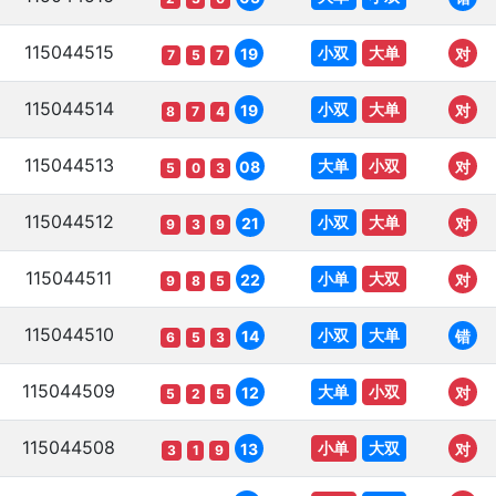
115044515
小双
大单
19
对
7
5
7
115044514
小双
大单
19
对
8
7
4
115044513
大单
小双
08
对
5
0
3
115044512
小双
大单
21
对
9
3
9
115044511
小单
大双
22
对
9
8
5
115044510
小双
大单
14
错
6
5
3
115044509
大单
小双
12
对
5
2
5
115044508
小单
大双
13
对
3
1
9