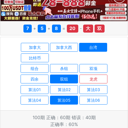
7
+
5
+
8
=
20
-
大
双
加拿大
加拿大西
台湾
比特币
组合
杀组
双项
四余
双组
龙虎
算法01
算法02
算法03
算法04
算法05
算法06
100
期 正确：
60
期 错误：
40
期
正确率：
60
%