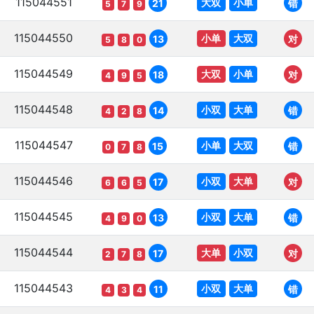
115044551
大双
小单
21
错
5
7
9
115044550
小单
大双
13
对
5
8
0
115044549
大双
小单
18
对
4
9
5
115044548
小双
大单
14
错
4
2
8
115044547
小单
大双
15
错
0
7
8
115044546
小双
大单
17
对
6
6
5
115044545
小双
大单
13
错
4
9
0
115044544
大单
小双
17
对
2
7
8
115044543
小双
大单
11
错
4
3
4