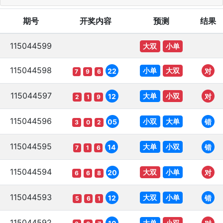
期号
开奖内容
预测
结果
115044599
大双
小单
115044598
小单
大双
22
对
7
9
6
115044597
大单
小双
12
对
2
1
9
115044596
小双
大单
05
错
3
0
2
115044595
大单
小双
14
错
7
1
6
115044594
大双
小单
20
对
6
6
8
115044593
大双
小单
12
错
5
6
1
115044592
大单
小双