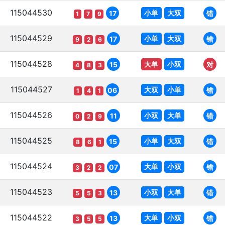
115044530
小单
大双
17
错
1
7
9
115044529
小单
大双
17
错
9
2
6
115044528
大单
小双
15
对
4
8
3
115044527
大双
小单
06
错
1
4
1
115044526
小双
大单
11
错
0
2
9
115044525
小单
大双
15
错
8
6
1
115044524
大单
小双
07
错
3
2
2
115044523
小双
大单
13
错
5
5
3
115044522
大单
小双
13
错
3
5
5