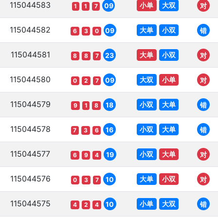
115044583
小单
大双
09
对
1
1
7
115044582
大单
小双
09
错
6
3
0
115044581
大单
小双
23
对
8
8
7
115044580
大双
小单
09
对
0
2
7
115044579
小双
大单
18
错
9
1
8
115044578
小双
大单
16
错
7
3
6
115044577
小双
大单
19
对
6
9
4
115044576
大单
小双
10
对
0
3
7
115044575
小单
大双
10
错
4
2
4