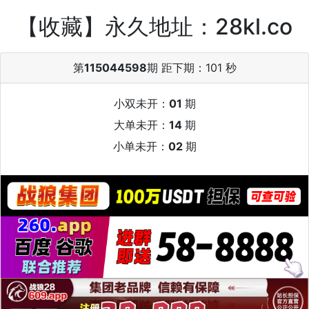
【收藏】永久地址：28kl.co
第
115044598
期 距下期：
100 秒
小双未开：
01
期
大单未开：
14
期
小单未开：
02
期