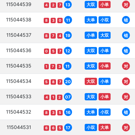
115044539
大双
小单
13
对
4
2
7
115044538
大单
小双
11
错
8
3
0
115044537
小单
大双
19
错
8
7
4
115044536
大双
小单
12
错
0
5
7
115044535
大双
小单
11
对
1
7
3
115044534
大双
小单
20
对
5
8
7
115044533
大双
小单
07
对
4
1
2
115044532
大单
小双
16
错
8
3
5
115044531
小双
大单
17
对
6
6
5