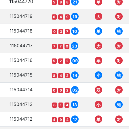
115044720
21
单
对
5
8
8
115044719
19
大
对
6
4
9
115044718
10
单
错
0
3
7
115044717
23
大
对
7
7
9
115044716
09
单
对
5
2
2
115044715
14
小
错
8
4
2
115044714
02
双
对
0
0
2
115044713
13
小
错
8
1
4
115044712
17
单
对
4
9
4