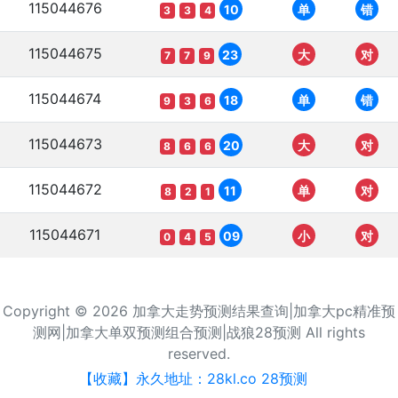
115044676
10
单
错
3
3
4
115044675
23
大
对
7
7
9
115044674
18
单
错
9
3
6
115044673
20
大
对
8
6
6
115044672
11
单
对
8
2
1
115044671
09
小
对
0
4
5
Copyright © 2026 加拿大走势预测结果查询|加拿大pc精准预
测网|加拿大单双预测组合预测|战狼28预测 All rights
reserved.
【收藏】永久地址：28kl.co 28预测