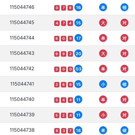
115044746
16
单
错
0
7
9
115044745
15
大
对
4
7
4
115044744
17
单
对
8
0
9
115044743
20
大
对
9
9
2
115044742
03
单
对
3
0
0
115044741
15
小
错
3
6
6
115044740
11
单
对
3
4
4
115044739
11
小
对
5
2
4
115044738
18
单
错
8
3
7