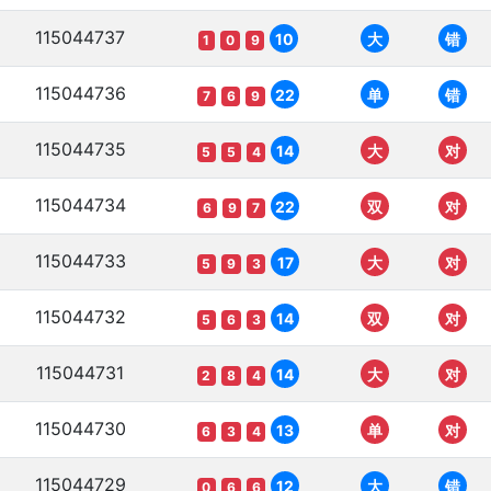
115044737
10
大
错
1
0
9
115044736
22
单
错
7
6
9
115044735
14
大
对
5
5
4
115044734
22
双
对
6
9
7
115044733
17
大
对
5
9
3
115044732
14
双
对
5
6
3
115044731
14
大
对
2
8
4
115044730
13
单
对
6
3
4
115044729
12
大
错
0
6
6