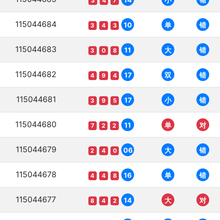
3
4
7
115044684
10
单
错
3
4
3
115044683
11
大
错
3
0
8
115044682
17
双
错
4
9
4
115044681
17
小
错
3
9
5
115044680
11
单
对
7
2
2
115044679
06
大
错
2
4
0
115044678
16
单
错
4
4
8
115044677
14
大
对
8
4
2