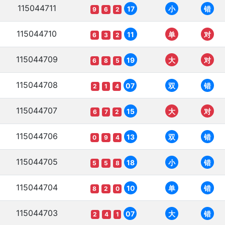
115044711
17
小
错
9
6
2
115044710
11
单
对
6
3
2
115044709
19
大
对
6
8
5
115044708
07
双
错
2
1
4
115044707
15
大
对
6
7
2
115044706
13
双
错
0
9
4
115044705
18
小
错
5
5
8
115044704
10
单
错
8
2
0
115044703
07
大
错
2
4
1