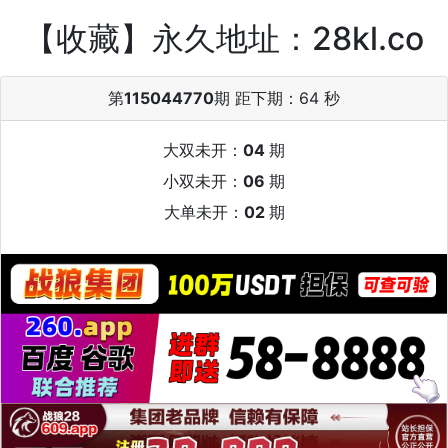
【收藏】永久地址：28kl.co
第
115044770
期 距下期：
63 秒
大双未开：
04
期
小双未开：
06
期
大单未开：
02
期